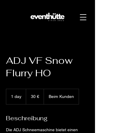
ADJ VF Snow
Flurry HO
30
Euro
1 day
1
30 €
Beim Kunden
d
a
Beschreibung
Die ADJ Schneemaschine bietet einen