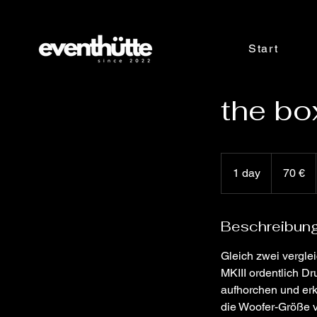
Start
the bo
70
Euro
1 day
1
70 €
d
a
Beschreibun
Gleich zwei vergl
MKIII ordentlich Dr
aufhorchen und erk
die Woofer-Größe v