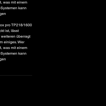
ß, was mit einem
ge-Systemen kann
igen
box pro TP218/1600
t ist, lässt
 weiteren überragt
m einiges. Wer
ß, was mit einem
ge-Systemen kann
igen