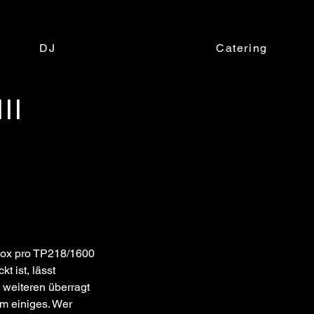
DJ
Catering
II
box pro TP218/1600
t ist, lässt
 weiteren überragt
m einiges. Wer